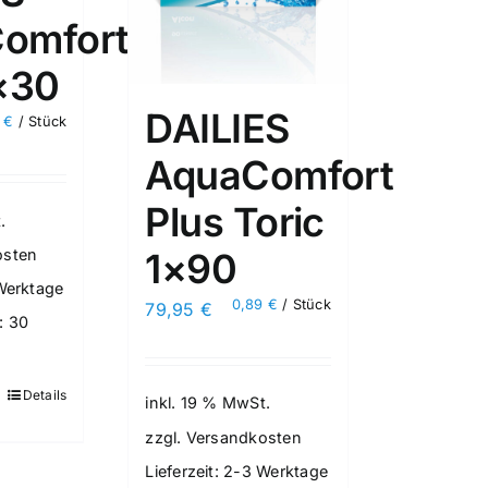
omfort
1×30
DAILIES
3
€
/
Stück
AquaComfort
Plus Toric
.
osten
1×90
Werktage
0,89
€
/
Stück
79,95
€
: 30
Details
inkl. 19 % MwSt.
zzgl.
Versandkosten
Lieferzeit:
2-3 Werktage