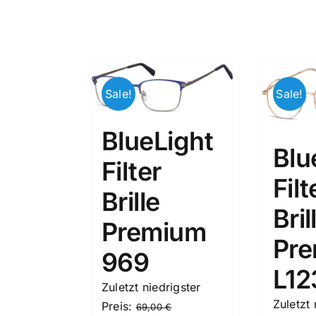
Sale!
Sale!
BlueLight
Blu
Filter
Filt
Brille
Bril
Premium
Pr
969
L12
Zuletzt niedrigster
Zuletzt 
Ursprünglicher
Preis:
69,00
€