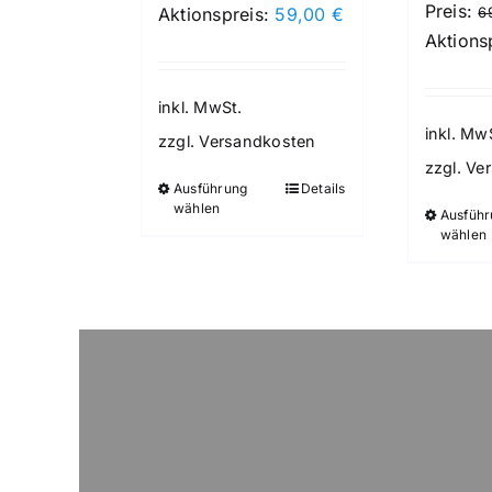
Preis:
Preis
Aktueller
Aktionspreis:
59,00
€
6
Aktions
war:
Preis
69,00 €
ist:
59,00 €.
inkl. MwSt.
inkl. Mw
zzgl.
Versandkosten
zzgl.
Ve
Ausführung
Details
Dieses
wählen
Ausführ
Produkt
wählen
weist
mehrere
Varianten
auf.
Die
Optionen
können
auf
der