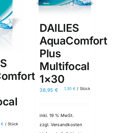
DAILIES
AquaComfort
Plus
ES
Multifocal
omfort
1×30
1,30
€
/
Stück
38,95
€
ocal
inkl. 19 % MwSt.
6
€
/
Stück
zzgl.
Versandkosten