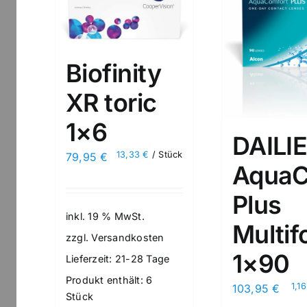
der
der
Produktseite
Produktseite
gewählt
gewählt
Biofinity
werden
werden
XR toric
1×6
DAILI
13,33
€
/
Stück
79,95
€
AquaC
Plus
inkl. 19 % MwSt.
Multif
zzgl.
Versandkosten
1×90
Lieferzeit:
21-28 Tage
Produkt enthält: 6
1,1
103,95
€
Stück