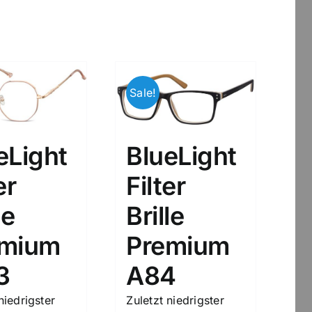
Sale!
eLight
BlueLight
er
Filter
le
Brille
emium
Premium
3
A84
niedrigster
Zuletzt niedrigster