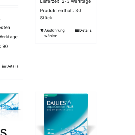
Lieferzeit:
2-3 Werktage
Produkt enthält: 30
Stück
.
osten
Ausführung
Details
wählen
Werktage
: 90
Details
ES