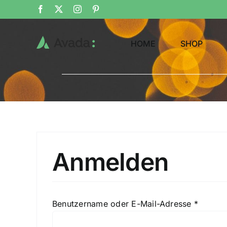
Zum
Facebook
X
Instagram
Pinterest
Inhalt
springen
HOME
SHOP
Anmelden
Erforde
Benutzername oder E-Mail-Adresse
*