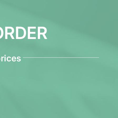
ORDER
prices