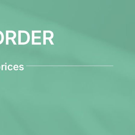
ORDER
prices