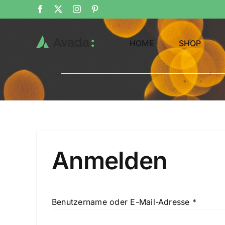
Zum
Facebook
X
Instagram
Pinterest
Inhalt
springen
HOME
SHOP
Anmelden
Erforde
Benutzername oder E-Mail-Adresse
*