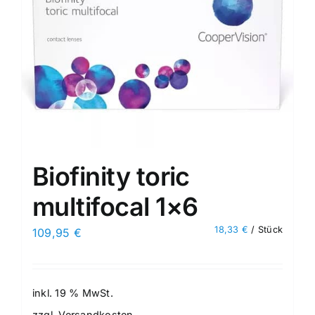
Biofinity toric
multifocal 1×6
18,33
€
/
Stück
109,95
€
inkl. 19 % MwSt.
zzgl.
Versandkosten