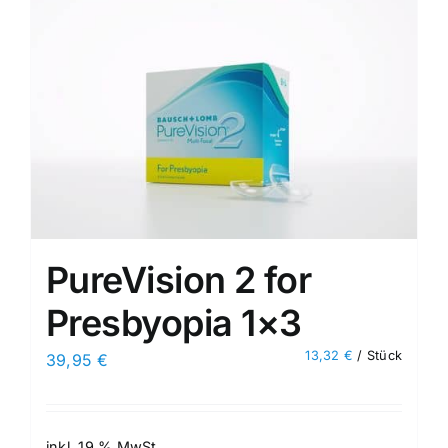
PureVision 2 for
Presbyopia 1×3
13,32
€
/
Stück
39,95
€
inkl. 19 % MwSt.