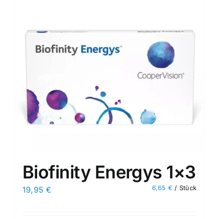
Biofinity Energys 1×3
6,65
€
/
Stück
19,95
€