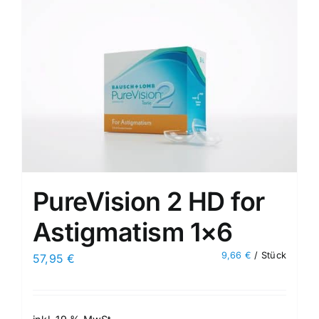
PureVision 2 HD for
Astigmatism 1×6
9,66
€
/
Stück
57,95
€