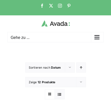
Zum
Facebook
X
Instagram
Pinterest
Inhalt
springen
Gehe zu ...
Sortieren nach
Datum
Zeige
12 Produkte