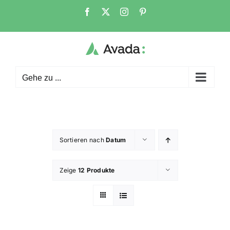
Zum
Facebook
X
Instagram
Pinterest
Inhalt
springen
Gehe zu ...
Sortieren nach
Datum
Zeige
12 Produkte