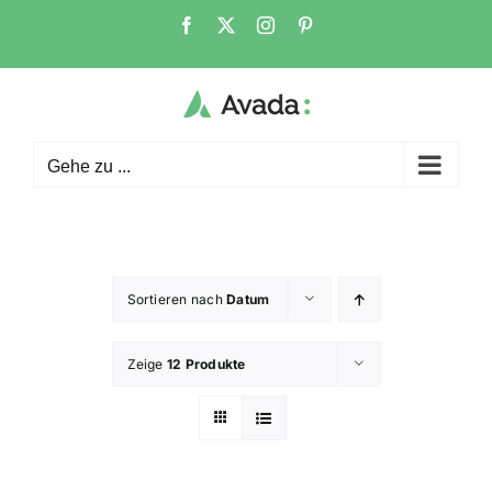
Zum
Facebook
X
Instagram
Pinterest
Inhalt
springen
Gehe zu ...
Sortieren nach
Datum
Zeige
12 Produkte