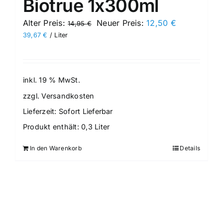
Biotrue 1x300ml
Ursprünglicher
Aktueller
Alter Preis:
Neuer Preis:
12,50
€
14,95
€
Preis
Preis
39,67
€
/
Liter
war:
ist:
14,95 €
12,50 €.
inkl. 19 % MwSt.
zzgl.
Versandkosten
Lieferzeit:
Sofort Lieferbar
Produkt enthält: 0,3
Liter
In den Warenkorb
Details