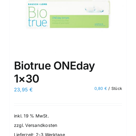
Biotrue ONEday
1×30
0,80
€
/
Stück
23,95
€
inkl. 19 % MwSt.
zzgl.
Versandkosten
Lieferzeit:
2-3 Werktage